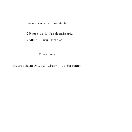
Venez nous rendre visite
29
rue de la Parcheminerie,
75005,
Paris, France
Directions
Métro : Saint Michel, Cluny – La Sorbonne
RER B : Saint Michel - Notre Dame
Bus 63, 86 : Cluny
Contact
+33 01 46 33 16 24
abbeybookshop@wanadoo.fr
Connectez-vous