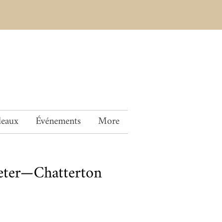
deaux
Événements
More
eter—Chatterton