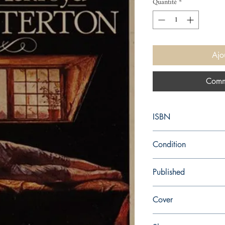
Quantité
*
Ajo
Comm
ISBN
9780349100081
Condition
used—good
Published
en, Abacus, ,
Cover
Paperback