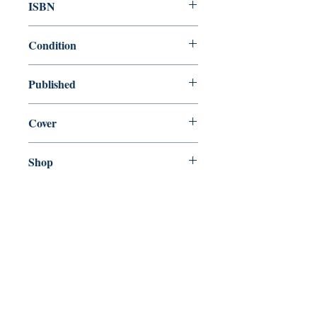
ISBN
9780156260251
Condition
new—new
Published
en, Houghton Mifflin Harcourt, 1966,
Cover
Paperback
Shop
Abbey Bookshop (Parcheminerie)
Venez nous rendre visite
29
rue de la Parcheminerie,
75005,
Paris, France
Directions