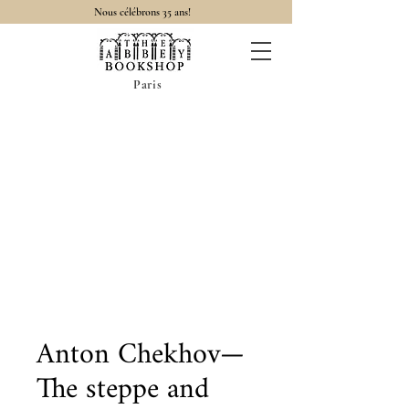
Nous célébrons 35 ans!
Paris
Anton Chekhov—
The steppe and