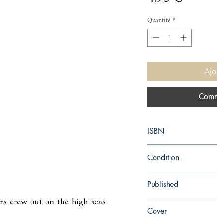
Quantité
*
Ajo
Comm
ISBN
9780140303407
Condition
used—good
Published
ers crew out on the high seas 
en, Puffin, 1968,
Cover