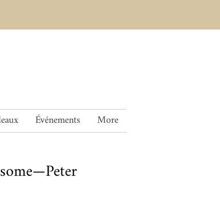
deaux
Événements
More
nsome—Peter