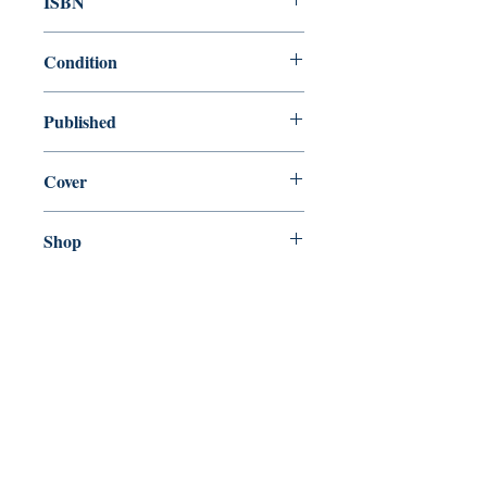
ISBN
9781786482280
Condition
new—new
Published
en, , 2016,
Cover
Paperback
Shop
Abbey Popshop (Beaumarchais)
Venez nous rendre visite
29
rue de la Parcheminerie,
75005,
Paris, France
Directions