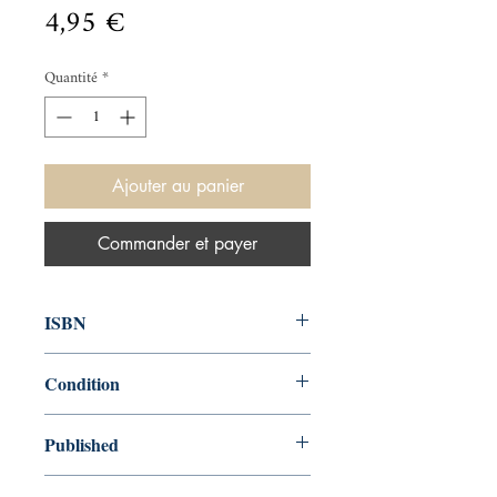
Prix
4,95 €
Quantité
*
Ajouter au panier
Commander et payer
ISBN
9780571356843
Condition
new—new
Published
en, Faber & Faber, Limited, 2019,