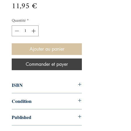
Prix
11,95 €
Quantité
*
Ajouter au panier
Commander et payer
ISBN
9781784870737
Condition
new—new
Published
en, Vintage Books, 1847, 2015