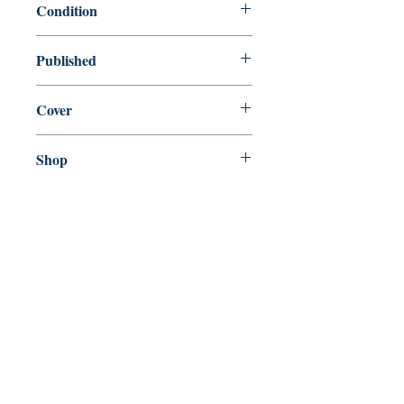
Condition
new—new
Published
en, Grand Central Publishing, 2019,
Cover
Hardcover with dust jacket
Shop
Abbey Popshop (Beaumarchais)
Venez nous rendre visite
29
rue de la Parcheminerie,
75005,
Paris, France
Directions
Métro : Saint Michel, Cluny – La Sorbonne