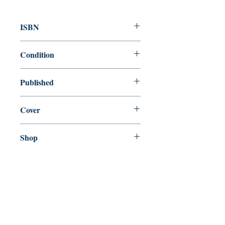
ISBN
9780141439822
Condition
used—satisfactory
Published
en, Penguin, 2003,
Cover
Paperback
Shop
Abbey Popshop (Beaumarchais)
Venez nous rendre visite
29
rue de la Parcheminerie,
75005,
Paris, France