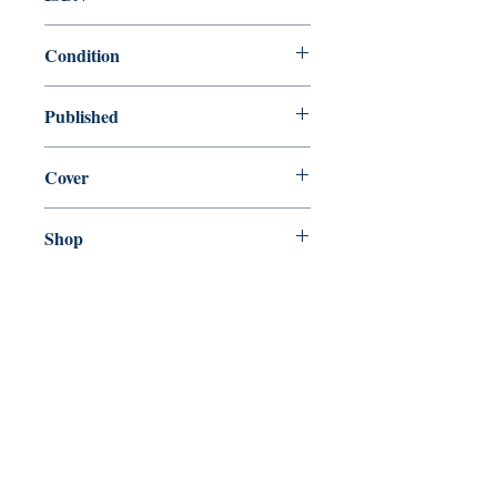
9780007193837
Condition
new—new
Published
en, 4th Estate, 2004,
Cover
Paperback
Shop
Abbey Popshop (Beaumarchais)
Venez nous rendre visite
29
rue de la Parcheminerie,
75005,
Paris, France
Directions