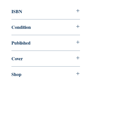
ISBN
9780735220690
Condition
new—new
Published
en, Penguin Books, 2018,
Cover
Paperback
Shop
Abbey Bookshop (Parcheminerie)
Venez nous rendre visite
29
rue de la Parcheminerie,
75005,
Paris, France