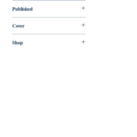
used—good
Published
en, Grafton, 1991,
Cover
Paperback
Shop
Abbey Popshop (Beaumarchais)
Venez nous rendre visite
29
rue de la Parcheminerie,
75005,
Paris, France
Directions
Métro : Saint Michel, Cluny – La Sorbonne
RER B : Saint Michel - Notre Dame
Bus 63, 86 : Cluny