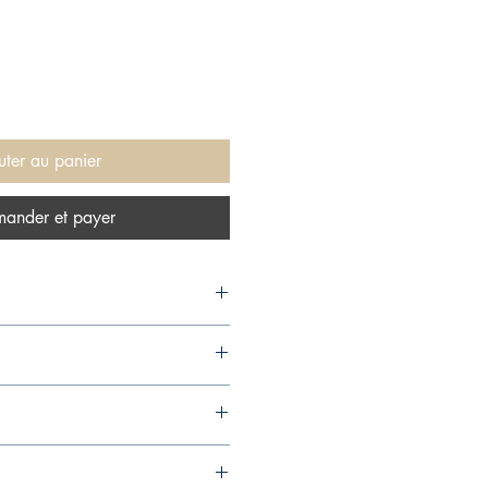
uter au panier
ander et payer
04,