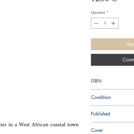
Quantité
*
Ajo
Comm
ISBN
9780099478423
Condition
new—new
Published
ner in a West African coastal town 
en, Random House, 20
Cover