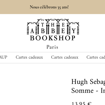
Nous célébrons 35 ans!
Paris
AUP
Cartes cadeaux
Cartes cadeaux
Cartes ca
Hugh Seba
Somme - In
Prix
13,95 €