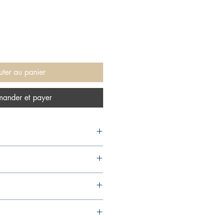
uter au panier
ander et payer
ited, 2017,