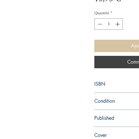
Quantité
*
Ajo
Comm
ISBN
9780141043326
Condition
new—new
Published
en, Penguin Books, Lim
Cover