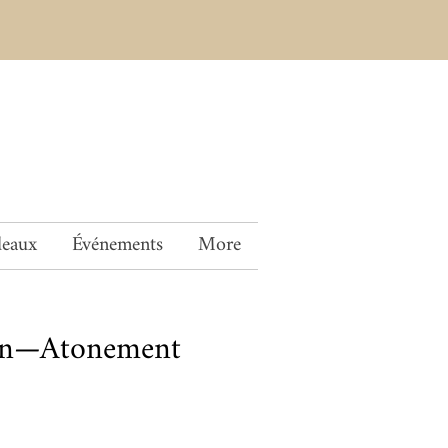
deaux
Événements
More
an—Atonement