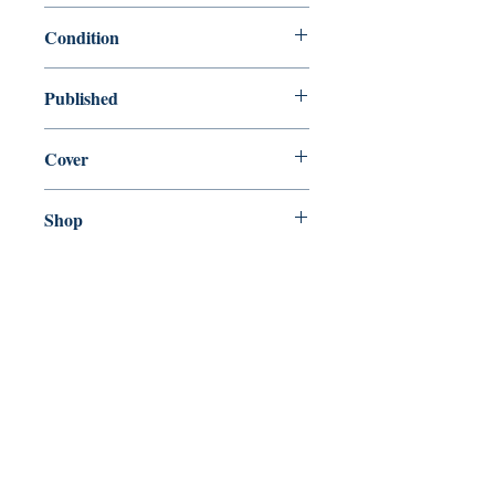
9780763622428
Condition
new—new
Published
en, Candlewick Press, 2003,
Cover
Hardcover
Shop
Abbey Bookshop (Parcheminerie)
Venez nous rendre visite
29
rue de la Parcheminerie,
75005,
Paris, France
Directions
Métro : Saint Michel, Cluny – La Sorbonne