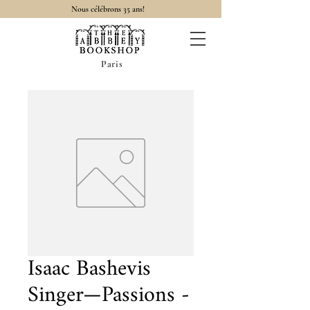
Nous célébrons 35 ans!
Paris
Isaac Bashevis
Singer—Passions -