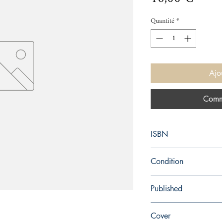
Quantité
*
Ajo
Comm
ISBN
0140031928
Condition
used—good
Published
en, Penguin Books, 197
Cover