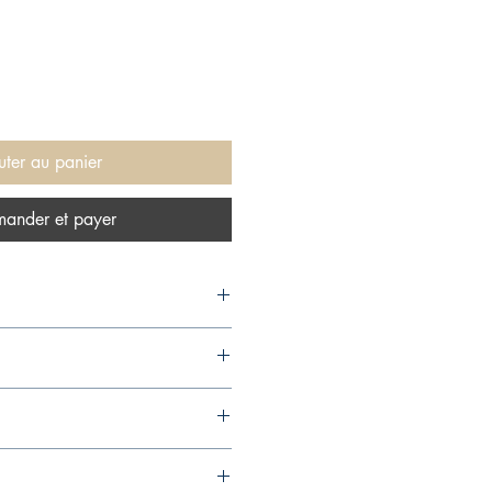
uter au panier
ander et payer
2,