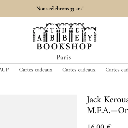
Nous célébrons 35 ans!
Paris
AUP
Cartes cadeaux
Cartes cadeaux
Cartes ca
Jack Keroua
M.F.A.—On
Prix
16,00 €