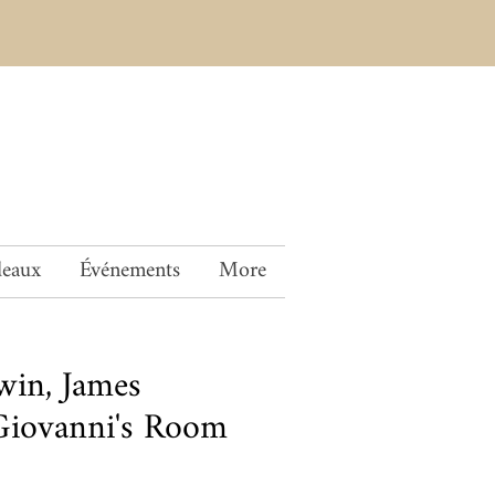
deaux
Événements
More
win, James
iovanni's Room