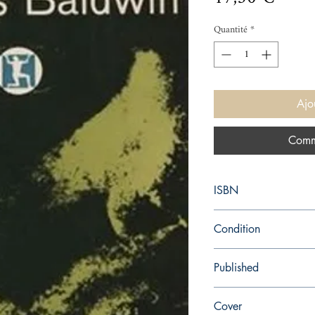
Quantité
*
Ajo
Comm
ISBN
9780345806567
Condition
new—new
Published
en, Dial Press, N.Y., 1
Cover