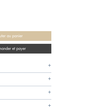
uter au panier
ander et payer
956,