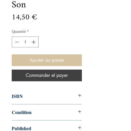
Son
Prix
14,50 €
Quantité
*
Ajouter au panier
Commander et payer
ISBN
9780241334003
Condition
new—new
Published