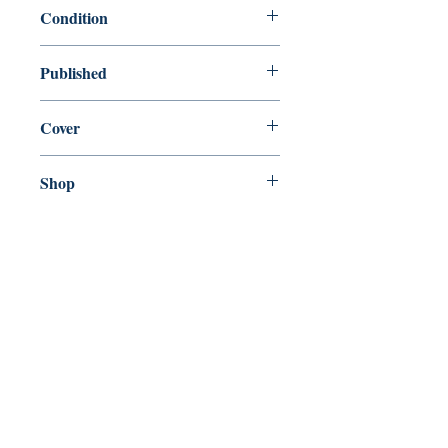
9780312427733
Condition
new—new
Published
en, Picador, 2007,
Cover
Paperback
Shop
Abbey Bookshop (Parcheminerie)
Venez nous rendre visite
29
rue de la Parcheminerie,
75005,
Paris, France
Directions
Métro : Saint Michel, Cluny – La Sorbonne