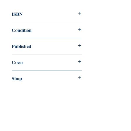
ISBN
9780300158434
Condition
new—new
Published
en, Yale University Press, 2008,
Cover
Paperback
Shop
Abbey Popshop (Beaumarchais)
Venez nous rendre visite
29
rue de la Parcheminerie,
75005,
Paris, France