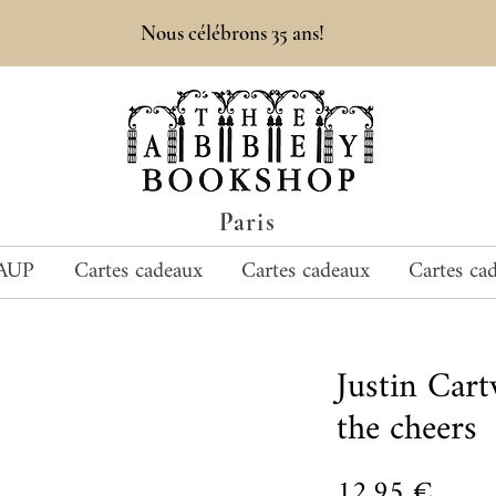
Nous célébrons 35 ans!
Paris
AUP
Cartes cadeaux
Cartes cadeaux
Cartes ca
Justin Car
the cheers
Prix
12,95 €