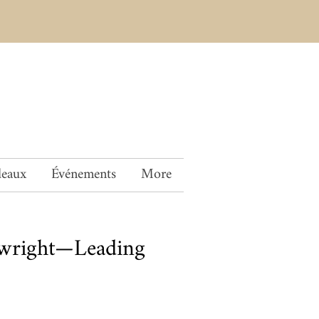
deaux
Événements
More
twright—Leading