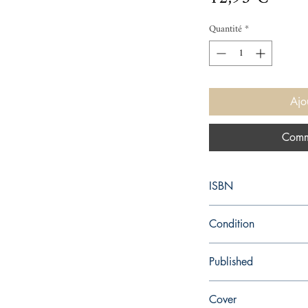
Quantité
*
Ajo
Comm
ISBN
9780340637852
Condition
new—new
Published
en, Sceptre, 1999,
Cover