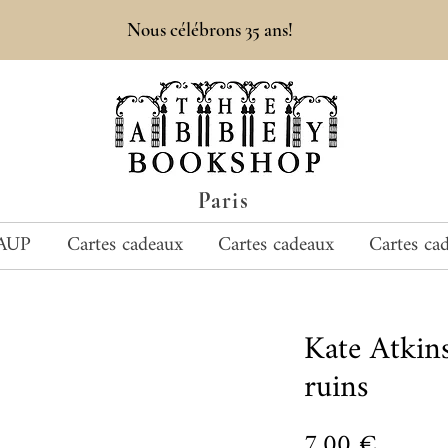
Nous célébrons 35 ans!
Paris
AUP
Cartes cadeaux
Cartes cadeaux
Cartes ca
Kate Atki
ruins
Prix
7,00 €