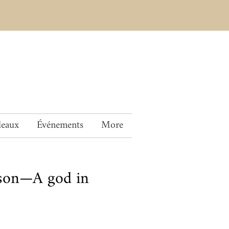
deaux
Événements
More
nson—A god in