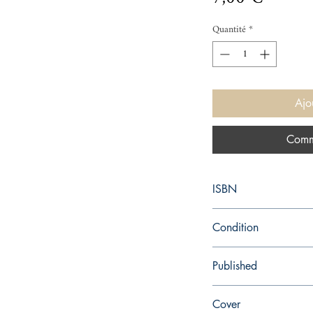
Quantité
*
Ajo
Comm
ISBN
9781784161156
Condition
used—good
Published
en, Black Swan, 2015
Cover