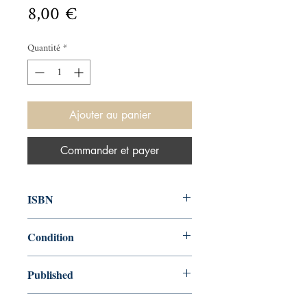
Prix
8,00 €
Quantité
*
Ajouter au panier
Commander et payer
ISBN
9781476764467
Condition
used—perfect
Published
en, , 2013,