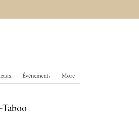
deaux
Événements
More
—Taboo