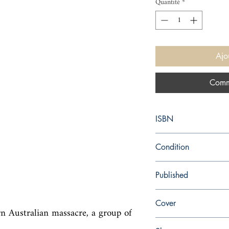
Quantité
*
Ajo
Comm
ISBN
9781618731692
Condition
new—new
Published
en, , 2019,
Cover
n Australian massacre, a group of 
Paperback