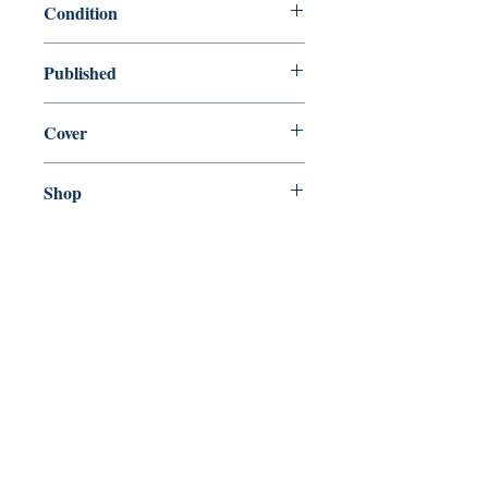
Condition
new—new
Published
en, Penguin Publishing Group, 2015,
Cover
Hardcover with dust jacket
Shop
Abbey Bookshop (Parcheminerie)
Venez nous rendre visite
29
rue de la Parcheminerie,
75005,
Paris, France
Directions
Métro : Saint Michel, Cluny – La Sorbonne