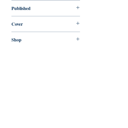
new—new
Published
en, HarperCollins Publishers, 2019,
Cover
Paperback
Shop
Abbey Popshop (Beaumarchais)
Venez nous rendre visite
29
rue de la Parcheminerie,
75005,
Paris, France
Directions
Métro : Saint Michel, Cluny – La Sorbonne
RER B : Saint Michel - Notre Dame
Bus 63, 86 : Cluny