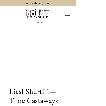
Nous célébrons 35 ans!
Paris
Liesl Shurtliff—
Time Castaways