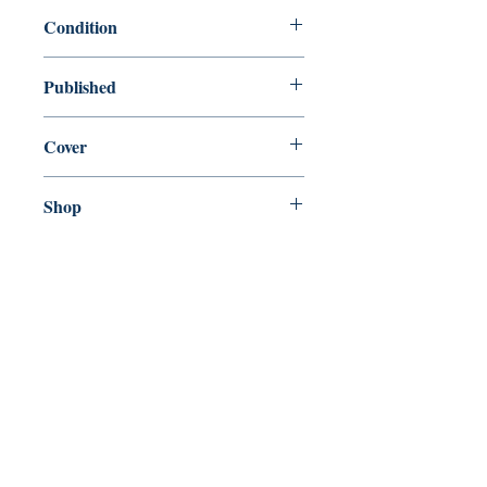
9781784742829
Condition
new—new
Published
en, Chatto & Windus, 2019,
Cover
Hardcover with dust jacket
Shop
Abbey Bookshop (Parcheminerie)
Venez nous rendre visite
29
rue de la Parcheminerie,
75005,
Paris, France
Directions
Métro : Saint Michel, Cluny – La Sorbonne