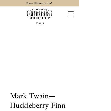
Nous célébrons 35 ans!
Paris
Mark Twain—
Huckleberry Finn