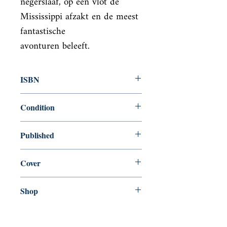
negerslaaf, op een vlot de 
Mississippi afzakt en de meest 
fantastische

avonturen beleeft.
ISBN
9780003700695
Condition
used—new
Published
en, , 1978,
Cover
Paperback
Shop
Abbey Popshop (Beaumarchais)