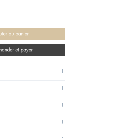
uter au panier
ander et payer
08,