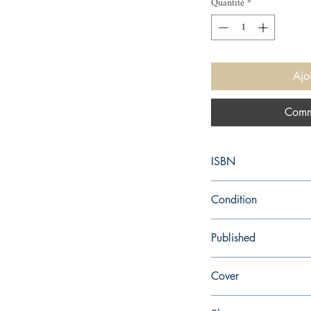
Quantité
*
Ajo
Comm
ISBN
9780451531100
Condition
new—new
Published
en, Signet Classics, 20
Cover
Paperback