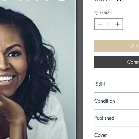
Quantité
*
Ajo
Comm
ISBN
9781524763145
Condition
new—new
Published
en, Crown, 2021,
Cover