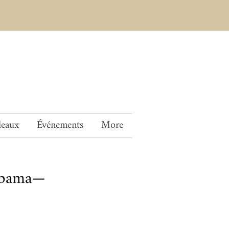
deaux
Événements
More
Obama—