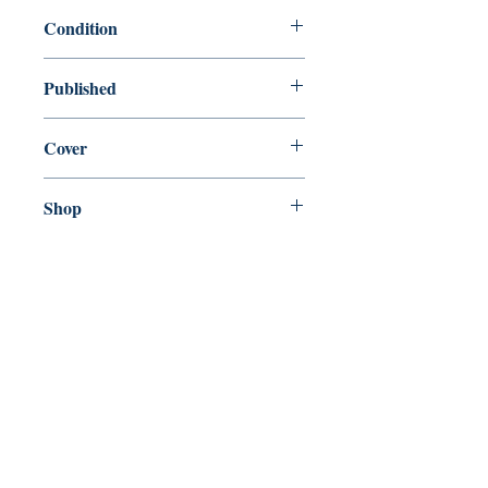
9780241982976
Condition
new—new
Published
en, Penguin Books Limited, 2021,
Cover
paperback
Shop
Abbey Bookshop (Parcheminerie)
Venez nous rendre visite
29
rue de la Parcheminerie,
75005,
Paris, France
Directions
Métro : Saint Michel, Cluny – La Sorbonne