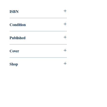
ISBN
9780241144671
Condition
new—new
Published
en, Penguin Books Ltd, 2014,
Cover
Paperback
Shop
Abbey Bookshop (Parcheminerie)
Venez nous rendre visite
29
rue de la Parcheminerie,
75005,
Paris, France