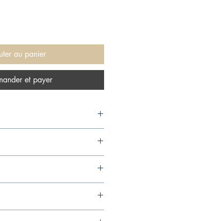
uter au panier
ander et payer
016,