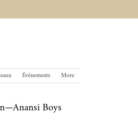
deaux
Événements
More
an—Anansi Boys