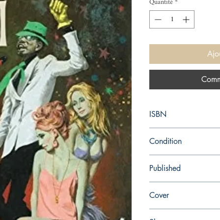
Quantité
*
Ajo
Comm
ISBN
9780062564337
Condition
new—new
Published
en, William Morrow, 2
Cover
Paperback