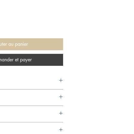
uter au panier
ander et payer
ompany, 2018,