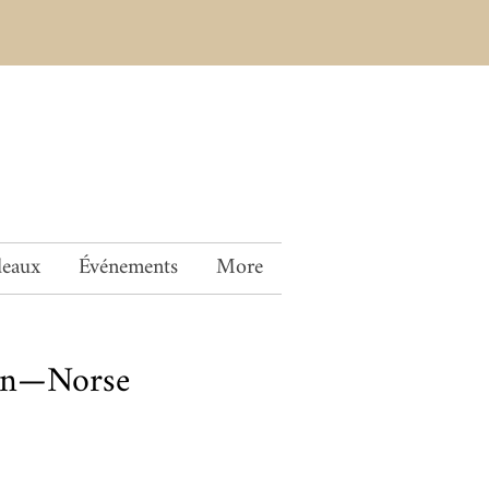
deaux
Événements
More
an—Norse