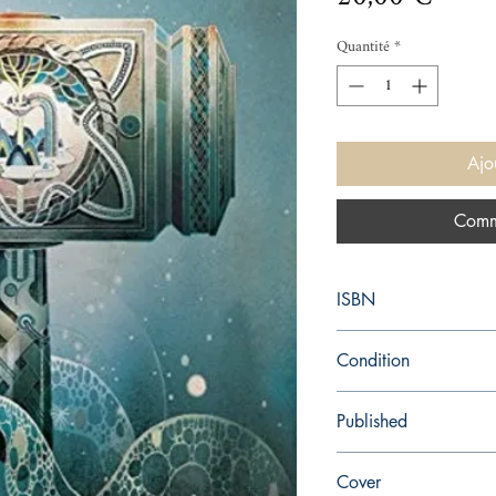
Quantité
*
Ajo
Comm
ISBN
9780393356182
Condition
new—new
Published
en, W. W. Norton & C
Cover