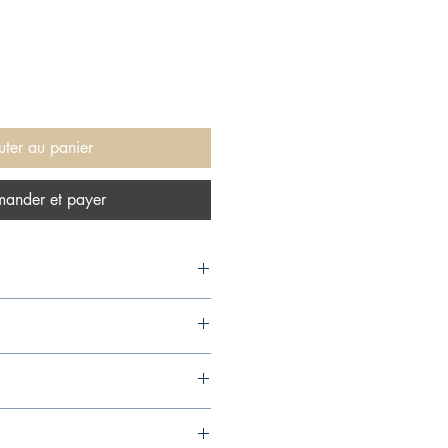
uter au panier
ander et payer
onal, 1971,