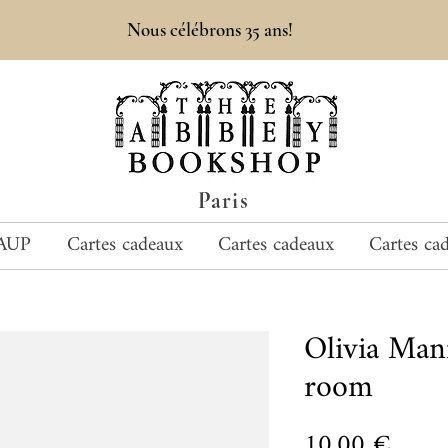
Nous célébrons 35 ans!
Paris
AUP
Cartes cadeaux
Cartes cadeaux
Cartes ca
Olivia Ma
room
Prix
10,00 €