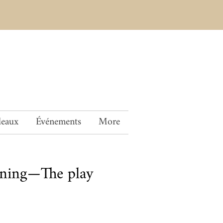
deaux
Événements
More
nning—The play