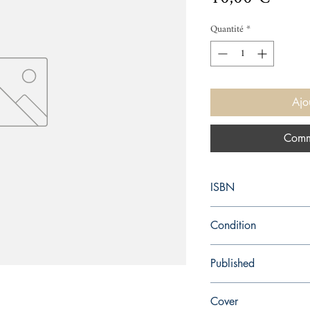
Quantité
*
Ajo
Comm
ISBN
0435121499
Condition
used—good
Published
en, Heinemann Educati
Cover