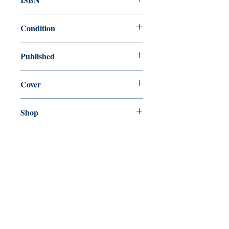
9780241970768
Condition
new—new
Published
en, Penguin, 1992,
Cover
Paperback
Shop
Abbey Popshop (Beaumarchais)
Venez nous rendre visite
29
rue de la Parcheminerie,
75005,
Paris, France
Directions