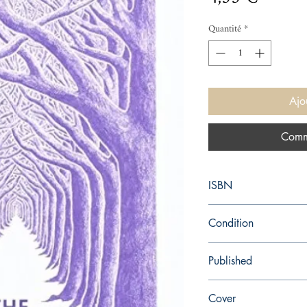
Quantité
*
Ajo
Comm
ISBN
9780241257340
Condition
used—good
Published
en, PENGUIN GROUP,
Cover