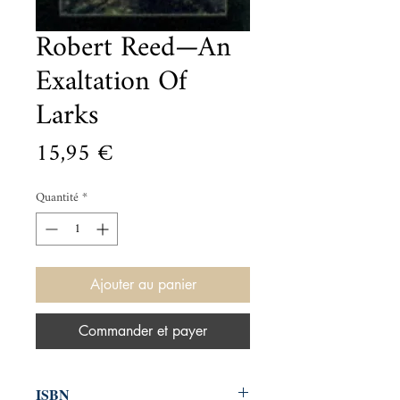
Robert Reed—An
Exaltation Of
Larks
Prix
15,95 €
Quantité
*
Ajouter au panier
Commander et payer
ISBN