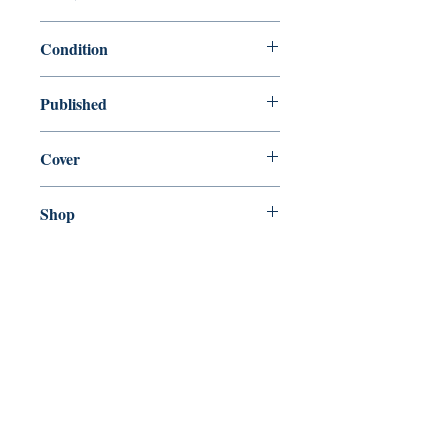
9780312858872
Condition
new—new
Published
en, Tor Books, 1998,
Cover
Paperback
Shop
Abbey Bookshop (Parcheminerie)
Venez nous rendre visite
29
rue de la Parcheminerie,
75005,
Paris, France
Directions