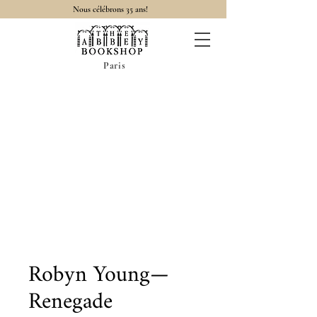
Nous célébrons 35 ans!
Paris
Robyn Young—
Renegade