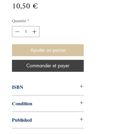
Prix
10,50 €
Quantité
*
Ajouter au panier
Commander et payer
ISBN
9780340963692
Condition
used—good
Published
en, Hodder & Stoughton, 2013,