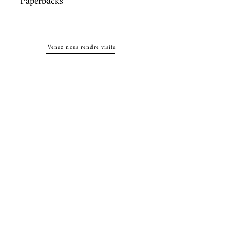
Paperbacks
Venez nous rendre visite
29
rue de la Parcheminerie,
75005,
Paris, France
Directions
Métro : Saint Michel, Cluny – La Sorbonne
RER B : Saint Michel - Notre Dame
Bus 63, 86 : Cluny
Contact
+33 01 46 33 16 24
abbeybookshop@wanadoo.fr
Connectez-vous