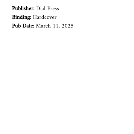
Publisher:
Dial Press
Binding:
Hardcover
Pub Date:
March 11, 2025
Venez nous rendre visite
29
rue de la Parcheminerie,
75005,
Paris, France
Directions
Métro : Saint Michel, Cluny – La Sorbonne
RER B : Saint Michel - Notre Dame
Bus 63, 86 : Cluny
Contact
+33 01 46 33 16 24