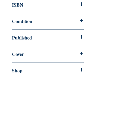
ISBN
9780192816641
Condition
used—perfect
Published
en, Oxford University Press, 1984,
Cover
Paperback
Shop
Abbey Popshop (Beaumarchais)
Venez nous rendre visite
29
rue de la Parcheminerie,
75005,
Paris, France
Directions