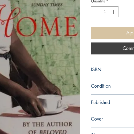
Quantité
*
Ajo
Comm
ISBN
9780099555940
Condition
new—new
Published
en, Penguin Random Ho
Cover
Paperback