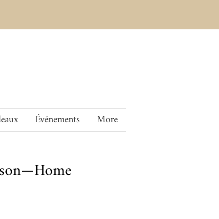
deaux
Événements
More
rison—Home