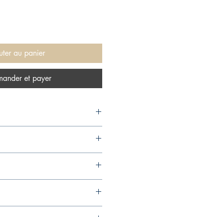
uter au panier
ander et payer
use, 2013,