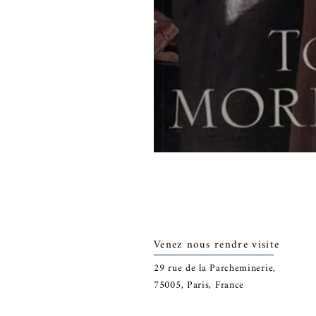
Venez nous rendre visite
29
rue de la Parcheminerie,
75005,
Paris, France