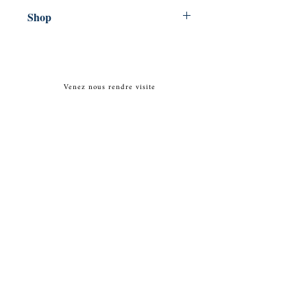
paperback
Shop
Abbey Popshop (Beaumarchais)
Venez nous rendre visite
29
rue de la Parcheminerie,
75005,
Paris, France
Directions
Métro : Saint Michel, Cluny – La Sorbonne
RER B : Saint Michel - Notre Dame
Bus 63, 86 : Cluny
Contact
+33 01 46 33 16 24
abbeybookshop@wanadoo.fr