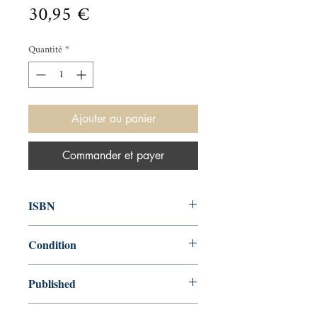
Prix
30,95 €
Quantité
*
Ajouter au panier
Commander et payer
ISBN
9781626864641
Condition
new—new
Published
en, Canterbury Classics, 2015,