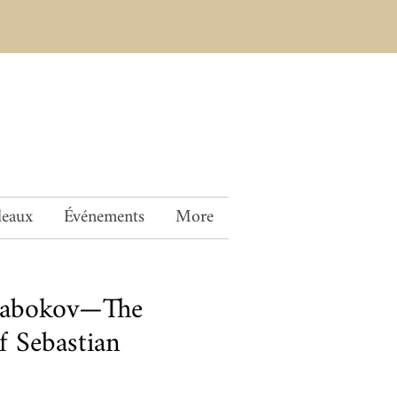
deaux
Événements
More
Nabokov—The
f Sebastian