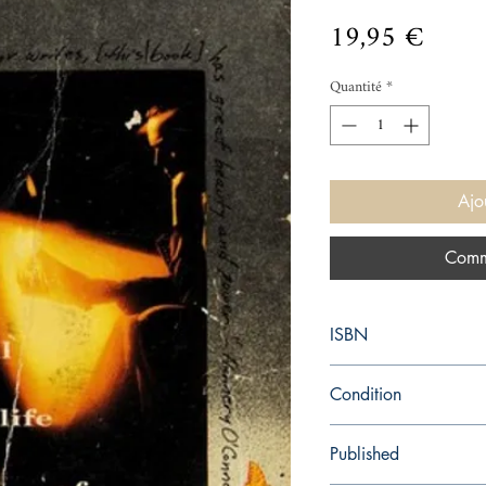
Prix
19,95 €
Quantité
*
Ajo
Comm
ISBN
9780679727262
Condition
new—new
Published