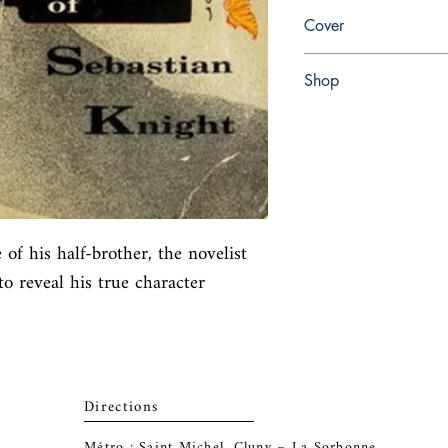
en, Vintage, 1992,
Cover
Paperback
Shop
Abbey Popshop (Beaum
 of his half-brother, the novelist

to reveal his true character
Directions
Métro : Saint Michel, Cluny – La Sorbonne