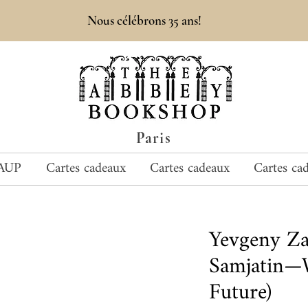
Nous célébrons 35 ans!
Paris
AUP
Cartes cadeaux
Cartes cadeaux
Cartes ca
Yevgeny Za
Samjatin—W
Future)