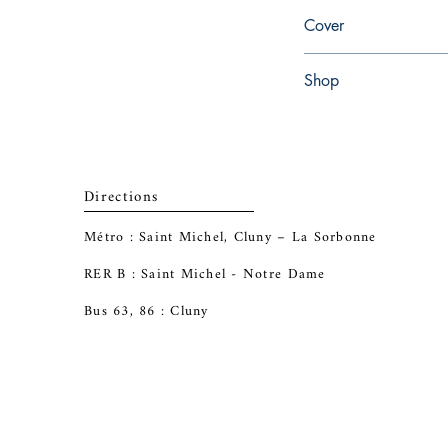
en, Vintage Books, 201
Cover
Paperback
Shop
Abbey Bookshop (Parch
Directions
Métro : Saint Michel, Cluny – La Sorbonne
RER B : Saint Michel - Notre Dame
Bus 63, 86 : Cluny