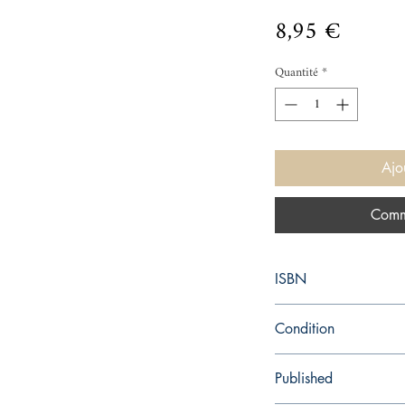
Prix
8,95 €
Quantité
*
Ajo
Comm
ISBN
9781784870973
Condition
new—new
Published