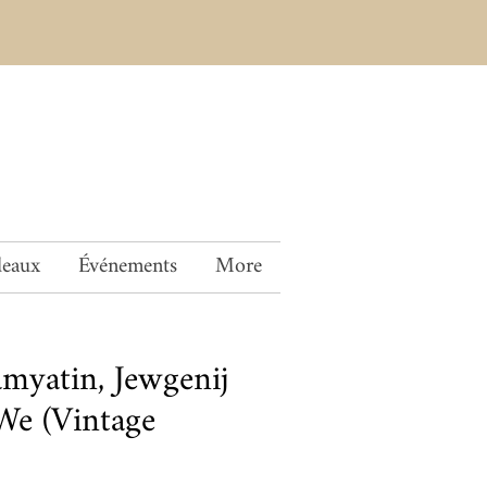
deaux
Événements
More
myatin, Jewgenij
e (Vintage